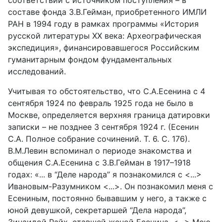
соответствии с источником поступления – в
составе фонда З.В.Гейман, приобретенного ИМЛИ
РАН в 1994 году в рамках программы «История
русской литературы XX века: Археографическая
экспедиция», финансировавшегося Российским
гуманитарным фондом фундаментальных
исследований.
Учитывая то обстоятельство, что С.А.Есенина с 4
сентября 1924 по февраль 1925 года не было в
Москве, определяется верхняя граница датировки
записки – не позднее 3 сентября 1924 г. (Есенин
С.А. Полное собрание сочинений. Т. 6. С. 176).
В.М.Левин вспоминал о периоде знакомства и
общения С.А.Есенина с З.В.Гейман в 1917–1918
годах: «... в “Деле народа” я познакомился с <...>
Ивановым-Разумником <...>. Он познакомил меня с
Есениным, постоянно бывавшим у него, а также с
юной девушкой, секретаршей “Дела народа”,