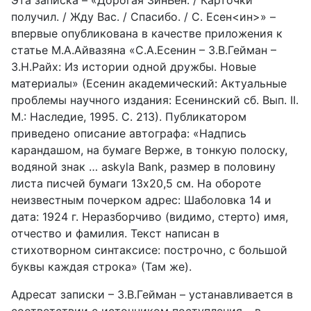
Эта записка – «Дорогая ЗинВен. / Карточки
получил. / Жду Вас. / Спасибо. / С. Есен<ин>» –
впервые опубликована в качестве приложения к
статье М.А.Айвазяна «С.А.Есенин – З.В.Гейман –
З.Н.Райх: Из истории одной дружбы. Новые
материалы» (Есенин академический: Актуальные
проблемы научного издания: Есенинский сб. Вып. II.
М.: Наследие, 1995. С. 213). Публикатором
приведено описание автографа: «Надпись
карандашом, на бумаге Верже, в тонкую полоску,
водяной знак … askyla Bank, размер в половину
листа писчей бумаги 13х20,5 см. На обороте
неизвестным почерком адрес: Шаболовка 14 и
дата: 1924 г. Неразборчиво (видимо, стерто) имя,
отчество и фамилия. Текст написан в
стихотворном синтаксисе: построчно, с большой
буквы каждая строка» (Там же).
Адресат записки – З.В.Гейман – устанавливается в